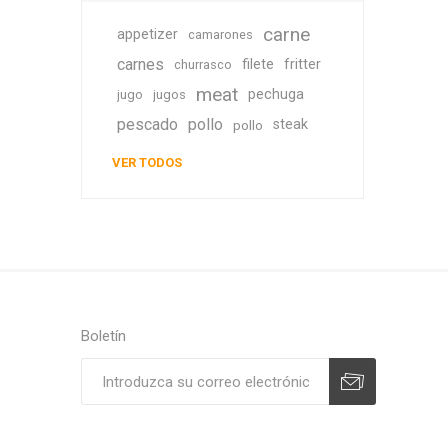
carne
appetizer
camarones
carnes
filete
fritter
churrasco
meat
pechuga
jugo
jugos
pescado
pollo
steak
pollo
VER TODOS
Boletín
Suscribirse
Desuscribirse