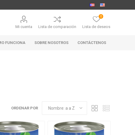
0
Mi cuenta
Lista de comparación
Lista de deseos
MO FUNCIONA
SOBRE NOSOTROS
CONTÁCTENOS
MARABIERTO
PUBHOUSE
RANAHAN
GOLDEN ALE
RANCH-
BLACK
ANGUS
ORDENAR POR