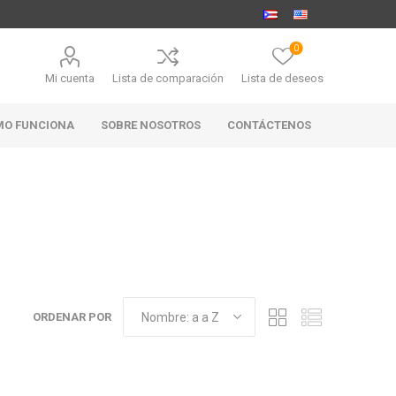
0
Mi cuenta
Lista de comparación
Lista de deseos
MO FUNCIONA
SOBRE NOSOTROS
CONTÁCTENOS
MARABIERTO
PUBHOUSE
RANAHAN
GOLDEN ALE
RANCH-
BLACK
ANGUS
ORDENAR POR