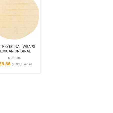
TE ORIGINAL WRAPS
EXICAN ORIGINAL
0118184
35.56
‏‏‎ ‎‏‏‎ ‎$5.93 / unidad