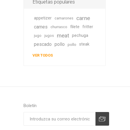
Etiquetas populares
carne
appetizer
camarones
carnes
filete
fritter
churrasco
meat
pechuga
jugo
jugos
pescado
pollo
steak
pollo
VER TODOS
Boletín
Suscribirse
Desuscribirse