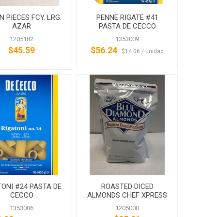
 PIECES FCY. LRG.
PENNE RIGATE #41
AZAR
PASTA DE CECCO
1205182
1353009
$45.59
$56.24
‏‏‎ ‎‏‏‎ ‎$14.06 / unidad
TONI #24 PASTA DE
ROASTED DICED
CECCO
ALMONDS CHEF XPRESS
1353006
1205000