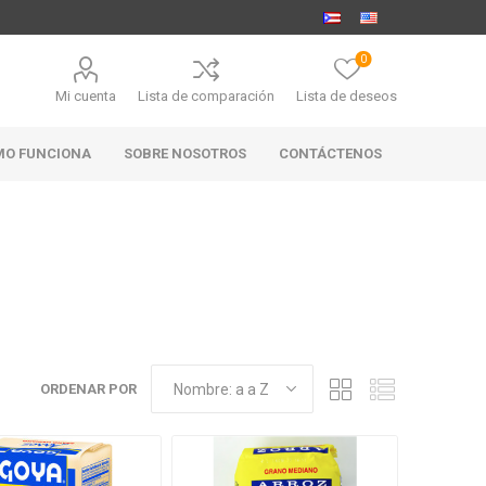
0
Mi cuenta
Lista de comparación
Lista de deseos
MO FUNCIONA
SOBRE NOSOTROS
CONTÁCTENOS
MARABIERTO
PUBHOUSE
RANAHAN
GOLDEN ALE
RANCH-
BLACK
ANGUS
ORDENAR POR