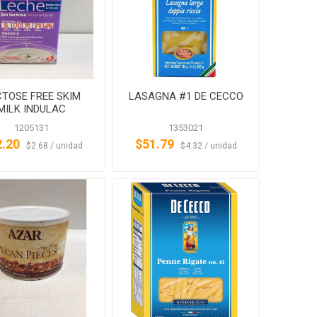
TOSE FREE SKIM
LASAGNA #1 DE CECCO
MILK INDULAC
1205131
1353021
2.20
$51.79
‏‏‎ ‎‏‏‎ ‎$2.68 / unidad
‏‏‎ ‎‏‏‎ ‎$4.32 / unidad