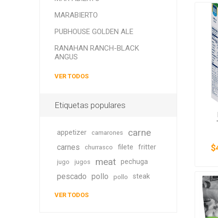
MARABIERTO
PUBHOUSE GOLDEN ALE
RANAHAN RANCH-BLACK
ANGUS
VER TODOS
Etiquetas populares
carne
appetizer
camarones
carnes
$
filete
fritter
churrasco
meat
pechuga
jugo
jugos
pescado
pollo
steak
pollo
VER TODOS