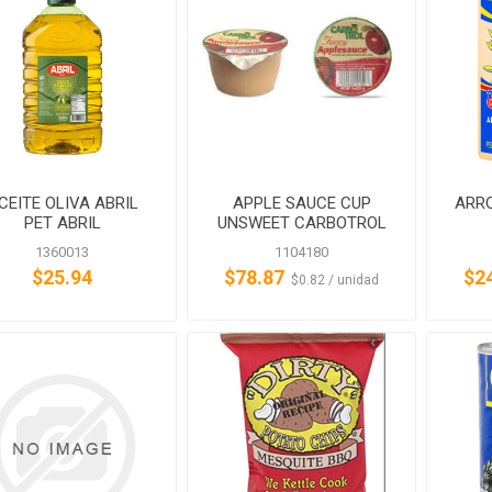
CEITE OLIVA ABRIL
APPLE SAUCE CUP
ARR
PET ABRIL
UNSWEET CARBOTROL
1360013
1104180
$25.94
$78.87
$2
‏‏‎ ‎‏‏‎ ‎$0.82 / unidad