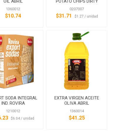
OIL ABRIL
POTATO CHIPS DIRTY
POTATO CHIPS
1360012
0207007
$10.74
$31.71
‏‏‎ ‎‏‏‎ ‎$1.27 / unidad
RT SODA INTEGRAL
EXTRA VIRGEN ACEITE
IND. ROVIRA
OLIVA ABRIL
1210012
1360014
6.23
$41.25
‏‏‎ ‎‏‏‎ ‎$6.04 / unidad