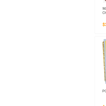
M
C
$
P