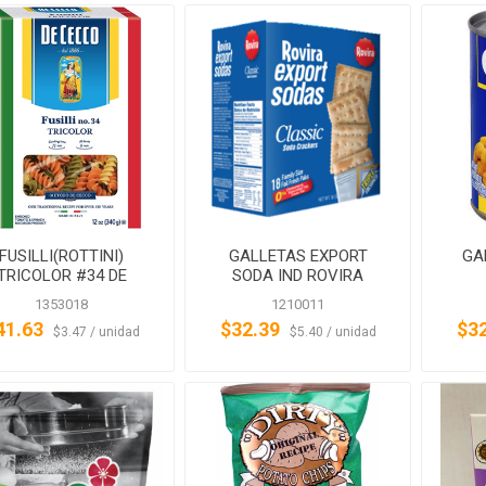
FUSILLI(ROTTINI)
GALLETAS EXPORT
GA
TRICOLOR #34 DE
SODA IND ROVIRA
CECCO
1353018
1210011
41.63
$32.39
$3
‏‏‎ ‎‏‏‎ ‎$3.47 / unidad
‏‏‎ ‎‏‏‎ ‎$5.40 / unidad