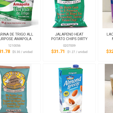
RINA DE TRIGO ALL
JALAPENO HEAT
LAC
URPOSE AMAPOLA
POTATO CHIPS DIRTY
POTATO CHIPS
1210056
0207009
31.78
$31.71
$3
‏‏‎ ‎‏‏‎ ‎$5.30 / unidad
‏‏‎ ‎‏‏‎ ‎$1.27 / unidad