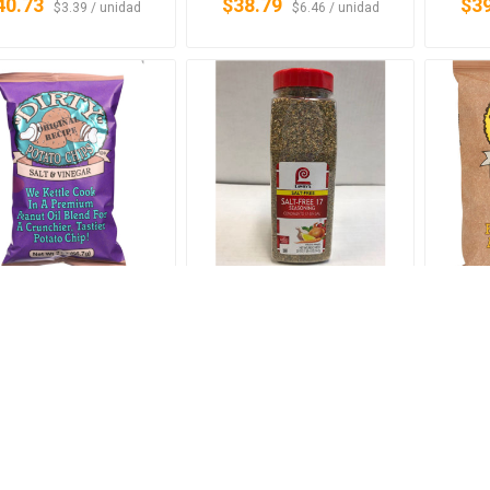
40.73
$38.79
$3
‏‏‎ ‎‏‏‎ ‎$3.39 / unidad
‏‏‎ ‎‏‏‎ ‎$6.46 / unidad
SALT & VINEGAR
SALT FREE 17
SEA
OTATO CHIPS DIRTY
SEASONING LAWRY'S
CHI
POTATO CHIPS
0207004
0202040
31.71
$31.35
$3
‏‏‎ ‎‏‏‎ ‎$1.27 / unidad