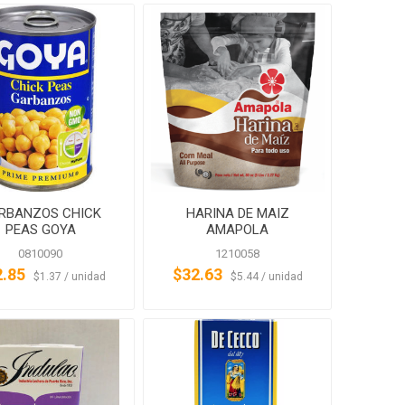
RBANZOS CHICK
HARINA DE MAIZ
PEAS GOYA
AMAPOLA
0810090
1210058
2.85
$32.63
‏‏‎ ‎‏‏‎ ‎$1.37 / unidad
‏‏‎ ‎‏‏‎ ‎$5.44 / unidad