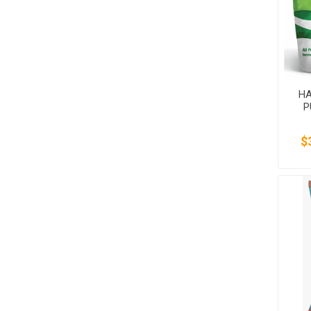
HA
P
$