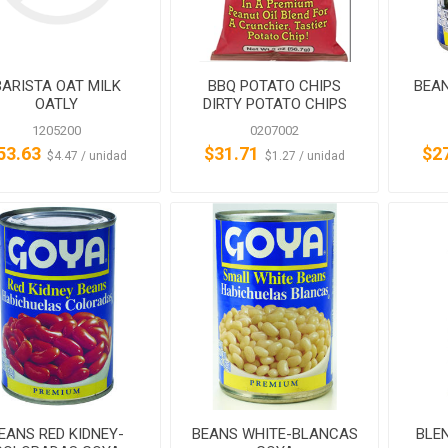
BARISTA OAT MILK
BBQ POTATO CHIPS
BEA
OATLY
DIRTY POTATO CHIPS
1205200
0207002
53.63
$31.71
$2
‏‏‎ ‎‏‏‎ ‎$4.47 / unidad
‏‏‎ ‎‏‏‎ ‎$1.27 / unidad
EANS RED KIDNEY-
BEANS WHITE-BLANCAS
BLEN