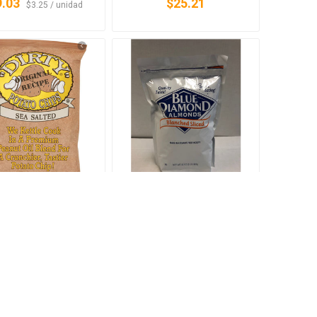
9.03
$25.21
‏‏‎ ‎‏‏‎ ‎$3.25 / unidad
 SALTED POTATO
SLICED ALMONDS
PS DIRTY POTATO
BLANCHED AZAR
CHIPS
0207001
1205005
1.71
$24.80
‏‏‎ ‎‏‏‎ ‎$1.27 / unidad