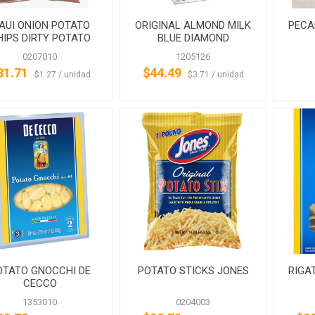
AUI ONION POTATO
ORIGINAL ALMOND MILK
PECAN
HIPS DIRTY POTATO
BLUE DIAMOND
CHIPS
0207010
1205126
31.71
$44.49
‏‏‎ ‎‏‏‎ ‎$1.27 / unidad
‏‏‎ ‎‏‏‎ ‎$3.71 / unidad
OTATO GNOCCHI DE
POTATO STICKS JONES
RIGA
CECCO
1353010
0204003