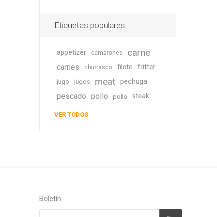
Etiquetas populares
carne
appetizer
camarones
carnes
filete
fritter
churrasco
meat
pechuga
jugo
jugos
pescado
pollo
steak
pollo
VER TODOS
Boletín