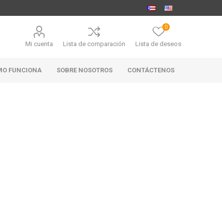
0
Mi cuenta
Lista de comparación
Lista de deseos
MO FUNCIONA
SOBRE NOSOTROS
CONTÁCTENOS
MARABIERTO
PUBHOUSE
RANAHAN
GOLDEN ALE
RANCH-
BLACK
ANGUS