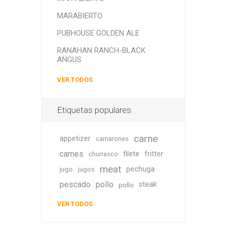
MARABIERTO
PUBHOUSE GOLDEN ALE
RANAHAN RANCH-BLACK
ANGUS
VER TODOS
Etiquetas populares
carne
appetizer
camarones
carnes
filete
fritter
churrasco
meat
pechuga
jugo
jugos
pescado
pollo
steak
pollo
VER TODOS