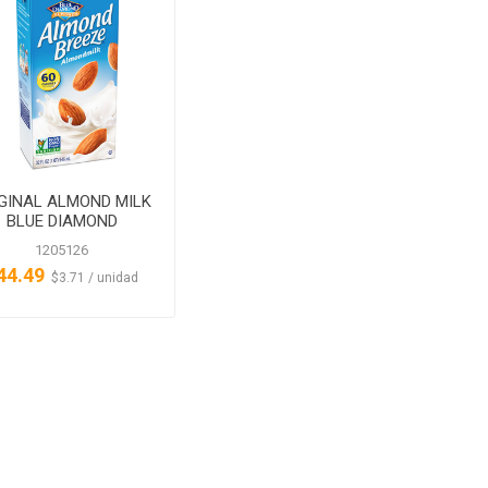
GINAL ALMOND MILK
BLUE DIAMOND
1205126
44.49
‏‏‎ ‎‏‏‎ ‎$3.71 / unidad