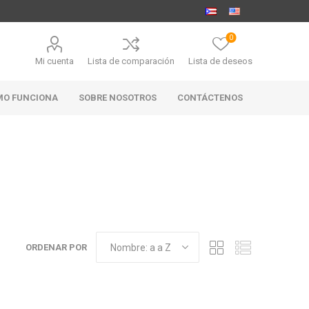
0
Mi cuenta
Lista de comparación
Lista de deseos
MO FUNCIONA
SOBRE NOSOTROS
CONTÁCTENOS
MARABIERTO
PUBHOUSE
RANAHAN
GOLDEN ALE
RANCH-
BLACK
ANGUS
ORDENAR POR