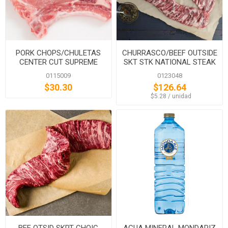
PORK CHOPS/CHULETAS
CHURRASCO/BEEF OUTSIDE
CENTER CUT SUPREME
SKT STK NATIONAL STEAK
0115009
0123048
$30.30
$126.64
‏‏‎ ‎‏‏‎ ‎$5.28 / unidad
BEF OTSID SKRT CHOIC
AGUA MINERAL MONDARIZ