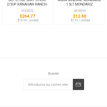
2/3UP RANAHAN RANCH-
1.5LT MONDARIZ
BLACK ANG
0123072
0516010
$264.77
$12.60
‏‏‎ ‎‏‏‎ ‎$16.55 / unidad
‏‏‎ ‎‏‏‎ ‎$2.10 / unidad
Boletín
Suscribirse
Desuscribirse