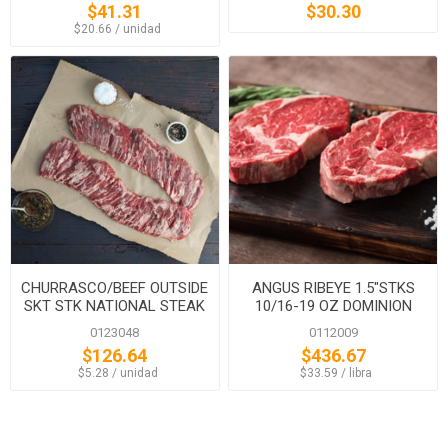
$41.31
$30.30
‏‏‎ ‎‏‏‎ ‎$20.66 / unidad
CHURRASCO/BEEF OUTSIDE
ANGUS RIBEYE 1.5"STKS
SKT STK NATIONAL STEAK
10/16-19 OZ DOMINION
0123048
0112009
$126.64
$436.67
‏‏‎ ‎‏‏‎ ‎$5.28 / unidad
‏‏‎ ‎‏‏‎ ‎$33.59 / libra