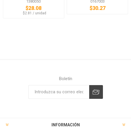
1380050
0167003
$28.08
$30.27
‏‏‎ ‎‏‏‎ ‎$2.81 / unidad
Boletín
Suscribirse
Desuscribirse
INFORMACIÓN