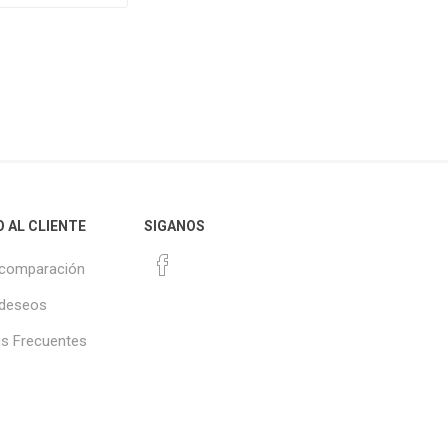
O AL CLIENTE
SIGANOS
 comparación
 deseos
s Frecuentes