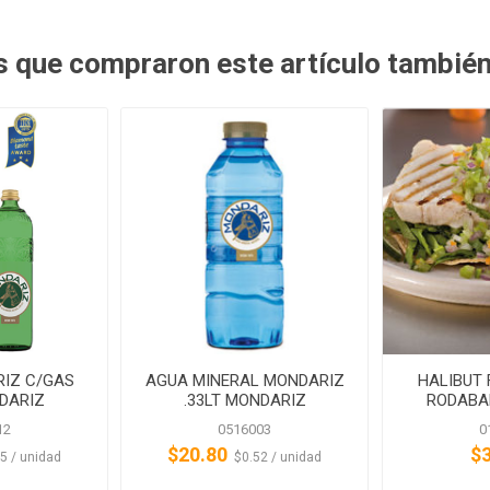
es que compraron este artículo tambié
IZ C/GAS
AGUA MINERAL MONDARIZ
HALIBUT 
NDARIZ
.33LT MONDARIZ
RODABA
12
0516003
0
$20.80
$
‎ ‎$1.25 / unidad
‏‏‎ ‎‏‏‎ ‎$0.52 / unidad