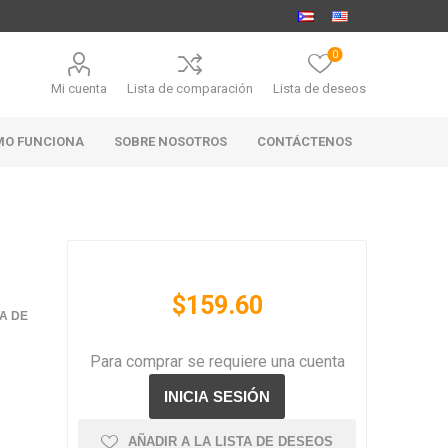
0
Mi cuenta
Lista de comparación
Lista de deseos
MO FUNCIONA
SOBRE NOSOTROS
CONTÁCTENOS
MARABIERTO
PUBHOUSE
RANAHAN
$159.60
GOLDEN ALE
RANCH-
TA DE
BLACK
ANGUS
Para comprar se requiere una cuenta
AÑADIR A LA LISTA DE DESEOS