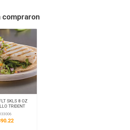
n compraron
FLT SKLS 8 OZ
LLO TRIDENT
133006
390.22