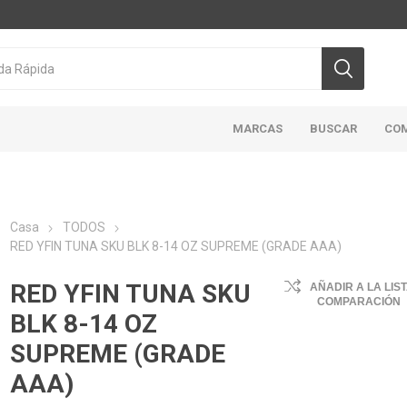
MARCAS
BUSCAR
CO
Casa
TODOS
RED YFIN TUNA SKU BLK 8-14 OZ SUPREME (GRADE AAA)
CICLON/ACTIVA
DOMINION
HIGHLINER
MAR
ABIERTO
RED YFIN TUNA SKU
AÑADIR A LA LIS
COMPARACIÓN
BLK 8-14 OZ
SUPREME (GRADE
AAA)