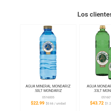
Los client
AGUA MINERAL MONDARIZ
AGUA MONDAR
.50LT MONDARIZ
.33LT MO
0516005
05160
$22.99
$43.72
‏‏‎ ‎‏‏‎ ‎$0.66 / unidad
‏‏‎ ‎‏‏