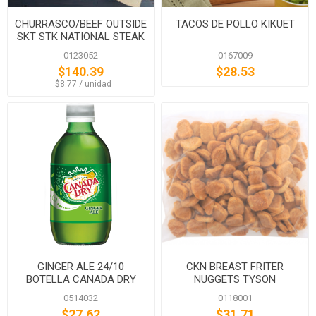
CHURRASCO/BEEF OUTSIDE
TACOS DE POLLO KIKUET
SKT STK NATIONAL STEAK
0123052
0167009
$140.39
$28.53
‏‏‎ ‎‏‏‎ ‎$8.77 / unidad
GINGER ALE 24/10
CKN BREAST FRITER
BOTELLA CANADA DRY
NUGGETS TYSON
0514032
0118001
$27.62
$31.71