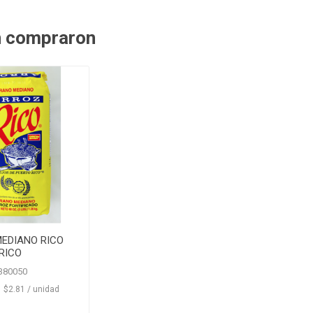
n compraron
EDIANO RICO
RICO
380050
‏‏‎ ‎‏‏‎ ‎$2.81 / unidad