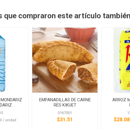
es que compraron este artículo tambié
 MONDARIZ
EMPANADILLAS DE CARNE
ARROZ M
NDARIZ
RES KIKUET
10
0167001
1
$31.51
$28.08
‎ ‎$2.10 / unidad