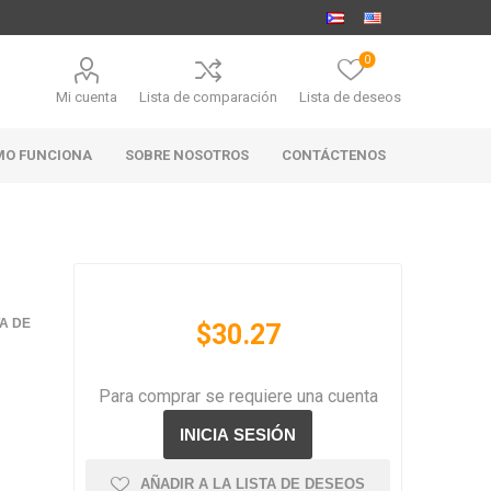
0
Mi cuenta
Lista de comparación
Lista de deseos
MO FUNCIONA
SOBRE NOSOTROS
CONTÁCTENOS
MARABIERTO
PUBHOUSE
RANAHAN
TA DE
$30.27
GOLDEN ALE
RANCH-
BLACK
ANGUS
Para comprar se requiere una cuenta
AÑADIR A LA LISTA DE DESEOS