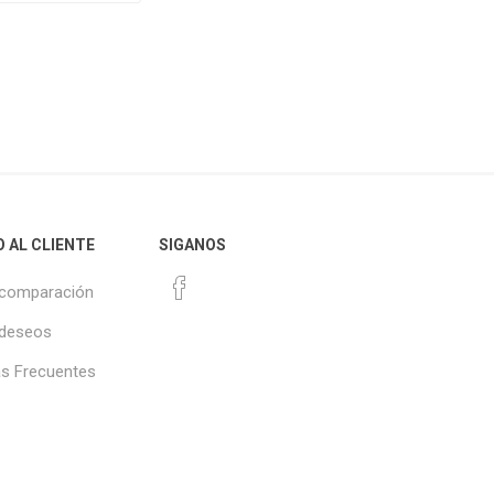
O AL CLIENTE
SIGANOS
 comparación
 deseos
s Frecuentes