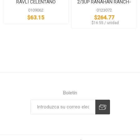
RAVLI CELENTANO
2/3UP RANAHAN RANCH-
BLACK ANG
0109062
0123072
$63.15
$264.77
‏‏‎ ‎‏‏‎ ‎$16.55 / unidad
Boletín
Suscribirse
Desuscribirse