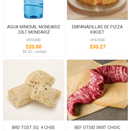
AGUA MINERAL MONDARIZ
EMPANADILLAS DE PIZZA
.33LT MONDARIZ
KIKUET
0516003
0167003
$20.80
$30.27
‏‏‎ ‎‏‏‎ ‎$0.52 / unidad
BRD TOST SQ. 4 CHSE
BEF OTSID SKRT CHOIC