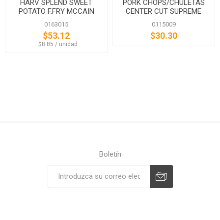
HARV SPLEND SWEET
PORK CHOPS/CHULETAS
POTATO F.FRY MCCAIN
CENTER CUT SUPREME
0163015
0115009
$53.12
$30.30
‏‏‎ ‎‏‏‎ ‎$8.85 / unidad
Boletín
Suscribirse
Desuscribirse