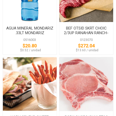
AGUA MINERAL MONDARIZ
BEF OTSID SKRT CHOIC
.33LT MONDARIZ
2/3UP RANAHAN RANCH-
BLACK ANG
0516003
0123070
$20.80
$272.04
‏‏‎ ‎‏‏‎ ‎$0.52 / unidad
‏‏‎ ‎‏‏‎ ‎$13.60 / unidad