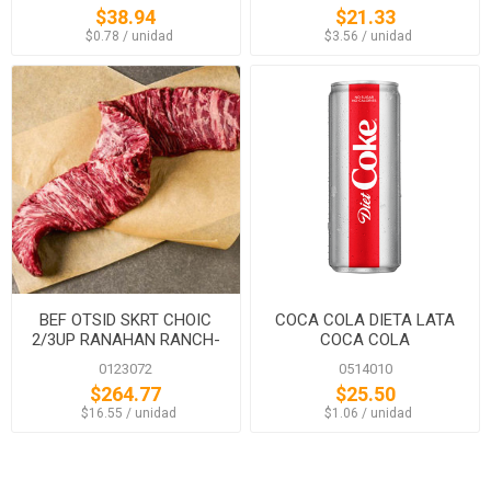
$38.94
$21.33
‏‏‎ ‎‏‏‎ ‎$0.78 / unidad
‏‏‎ ‎‏‏‎ ‎$3.56 / unidad
BEF OTSID SKRT CHOIC
COCA COLA DIETA LATA
2/3UP RANAHAN RANCH-
COCA COLA
BLACK ANG
0123072
0514010
$264.77
$25.50
‏‏‎ ‎‏‏‎ ‎$16.55 / unidad
‏‏‎ ‎‏‏‎ ‎$1.06 / unidad