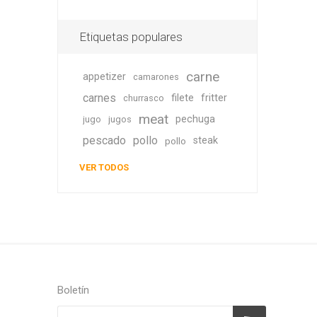
Etiquetas populares
carne
appetizer
camarones
carnes
filete
fritter
churrasco
meat
pechuga
jugo
jugos
pescado
pollo
steak
pollo
VER TODOS
Boletín