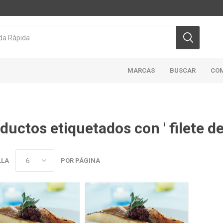
MARCAS
BUSCAR
CO
ductos etiquetados con ' filete de 
CICLON/ACTIVA
DOMINION
HIGHLINER
MAR
ABIERTO
LLA
POR PÁGINA