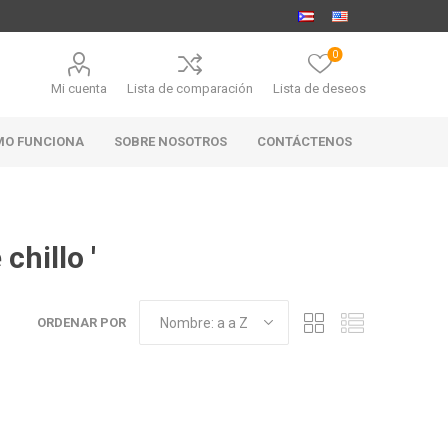
0
Mi cuenta
Lista de comparación
Lista de deseos
MO FUNCIONA
SOBRE NOSOTROS
CONTÁCTENOS
chillo '
MARABIERTO
PUBHOUSE
RANAHAN
GOLDEN ALE
RANCH-
ORDENAR POR
BLACK
ANGUS