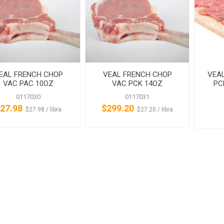
EAL FRENCH CHOP
VEAL FRENCH CHOP
VEAL
VAC PAC 10OZ
VAC PCK 14OZ
PC
GIOVANNI
GIOVANNI
0117030
0117031
27.98
$299.20
‏‏‎ ‎‏‏‎ ‎$27.98 / libra
‏‏‎ ‎‏‏‎ ‎$27.20 / libra