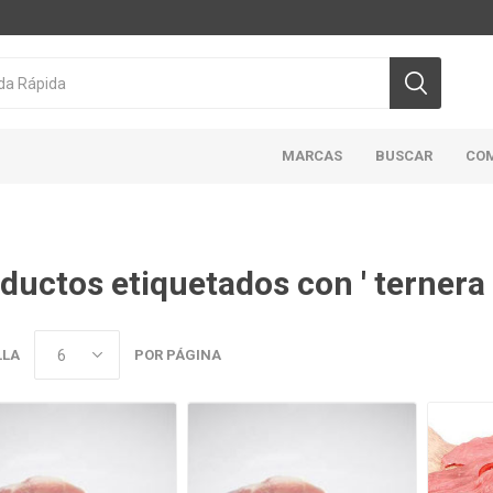
MARCAS
BUSCAR
CO
ductos etiquetados con ' ternera 
CICLON/ACTIVA
DOMINION
HIGHLINER
MAR
ABIERTO
LLA
POR PÁGINA