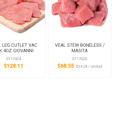
 LEG CUTLET VAC
VEAL STEW BONELESS /
K 4OZ GIOVANNI
MASITA
NORTHEAST/GIOVANNI
0117024
0117020
$128.11
$68.55
‏‏‎ ‎‏‏‎ ‎$34.28 / unidad