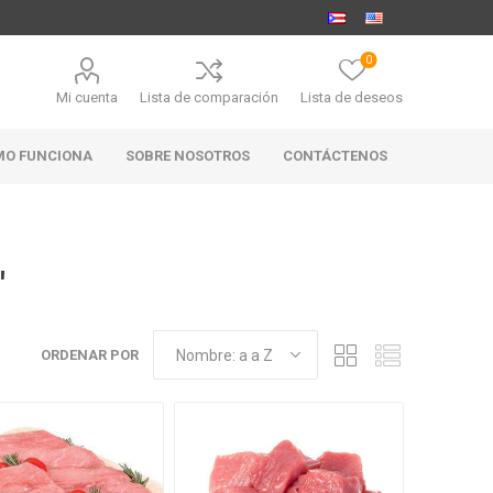
0
Mi cuenta
Lista de comparación
Lista de deseos
MO FUNCIONA
SOBRE NOSOTROS
CONTÁCTENOS
'
MARABIERTO
PUBHOUSE
RANAHAN
GOLDEN ALE
RANCH-
ORDENAR POR
BLACK
ANGUS