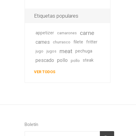
Etiquetas populares
carne
appetizer
camarones
carnes
filete
fritter
churrasco
meat
pechuga
jugo
jugos
pescado
pollo
steak
pollo
VER TODOS
Boletín