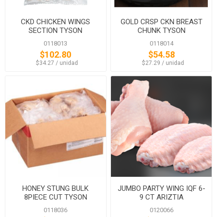
CKD CHICKEN WINGS
GOLD CRSP CKN BREAST
SECTION TYSON
CHUNK TYSON
0118013
0118014
$102.80
$54.58
‏‏‎ ‎‏‏‎ ‎$34.27 / unidad
‏‏‎ ‎‏‏‎ ‎$27.29 / unidad
HONEY STUNG BULK
JUMBO PARTY WING IQF 6-
8PIECE CUT TYSON
9 CT ARIZTIA
0118036
0120066