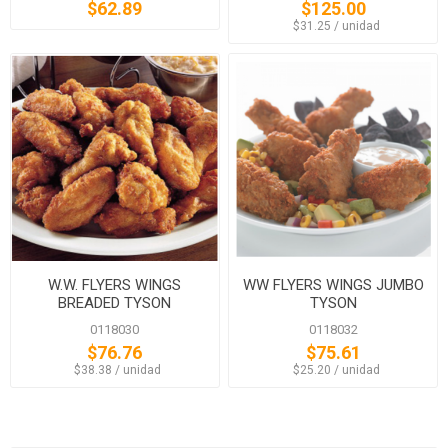
$62.89
$125.00
‏‏‎ ‎‏‏‎ ‎$31.25 / unidad
W.W. FLYERS WINGS
WW FLYERS WINGS JUMBO
BREADED TYSON
TYSON
0118030
0118032
$76.76
$75.61
‏‏‎ ‎‏‏‎ ‎$38.38 / unidad
‏‏‎ ‎‏‏‎ ‎$25.20 / unidad